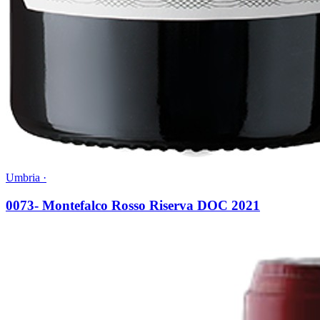
Umbria ·
0073- Montefalco Rosso Riserva DOC 2021