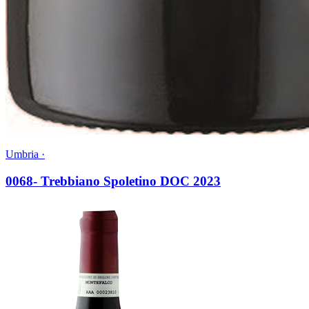
Umbria ·
0068- Trebbiano Spoletino DOC 2023